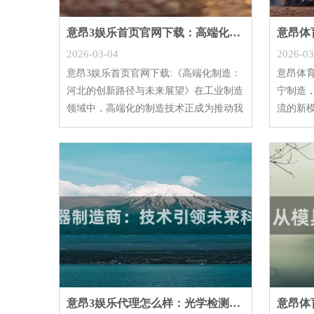
意昂3娱乐首页官网下载：高端化制造：河北的创新路径与未来展望
2026-03-04
2026-03
意昂3娱乐首页官网下载:《高端化制造：
意昂体育
河北的创新路径与未来展望》在工业制造
宁制造
领域中，高端化的制造技术正成为推动我
流的新
国制造业迈向高质量发展的关键力量
售和售
意昂3娱乐代理怎么样：光学检测仪器制造商：技术引领未来科技发