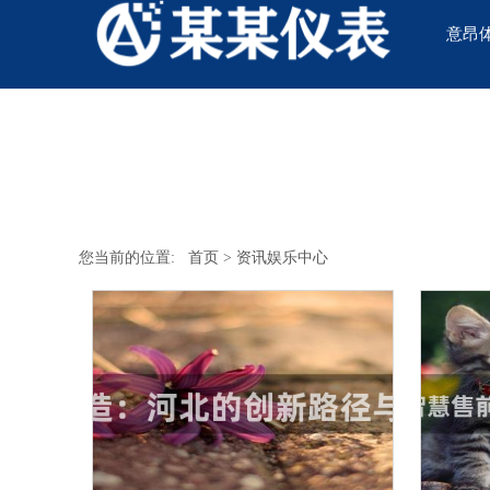
意昂
您当前的位置:
首页
>
资讯娱乐中心