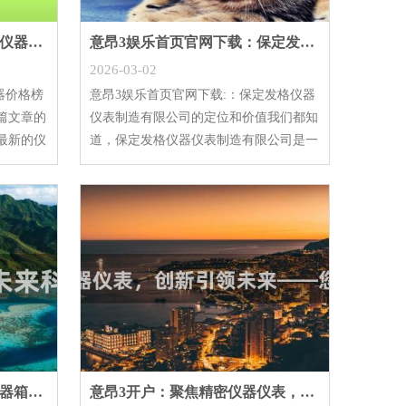
海南意昂体育3：延庆区最新仪器价格榜单：全面仪器市场动态
意昂3娱乐首页官网下载：保定发格仪器仪表制造有限公司：集科研
2026-03-02
器价格榜
意昂3娱乐首页官网下载:：保定发格仪器
篇文章的
仪表制造有限公司的定位和价值我们都知
最新的仪
道，保定发格仪器仪表制造有限公司是一
地理解和
家集科研与生产于一体的高科技企业
维护策略
意昂3新能源：创新领航，仪器箱制造商未来科技新纪元
意昂3开户：聚焦精密仪器仪表，创新引领未来——您的行业专家