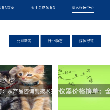
体育3首页
关于意昂体育3
资讯娱乐中心
公司新闻
行业动态
媒体报道